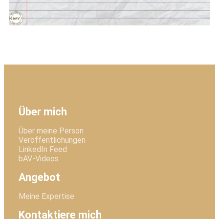
Über mich
Über meine Person
Veröffentlichungen
LinkedIn Feed
bAV-Videos
Angebot
Meine Expertise
Kontaktiere mich