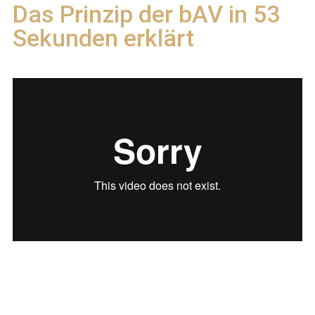
Das Prinzip der bAV in 53
Sekunden erklärt